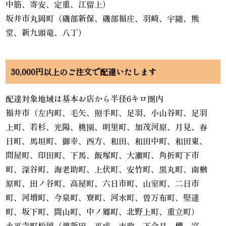
中筋、寄安、定重、江留上）
坂井市丸岡町（磯部新保、磯部福庄、羽崎、宇随、熊
堂、新九頭竜、八丁）
30,000円以上のご注文で配達いたします
配達対象地域は基本お店から半径6キロ圏内
福井市（左内町、毛矢、照手町、足羽、小山谷町、足羽
上町、若杉、光陽、桃園、明里町、加茂河原、月見、春
日町、馬垣町、御幸、西方、和田、和田中町、和田東、
問屋町、印田町、下馬、飯塚町、大瀬町、角折町下市
町、深谷町、海老助町、上伏町、安竹町、黒丸町、南楢
原町、田ノ谷町、高屋町、六日市町、山室町、二日市
町、河増町、今泉町、寮町、河水町、曽万布町、堅達
町、坂下町、間山町、中ノ郷町、北野上町、重立町）
永平寺町松岡（渡新田、平成、末政、下合月、椚、室、