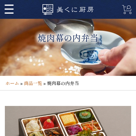
コ
ン
テ
ン
ツ
焼肉幕の内弁当
へ
ス
キ
ッ
プ
ホーム
»
商品一覧
»
焼肉幕の内弁当