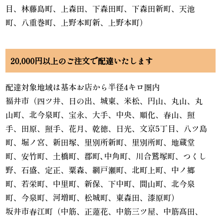
目、林藤島町、上森田、下森田町、下森田新町、天池
町、八重巻町、上野本町新、上野本町）
20,000円以上のご注文で配達いたします
配達対象地域は基本お店から半径4キロ圏内
福井市（四ツ井、日の出、城東、米松、円山、丸山、丸
山町、北今泉町、宝永、大手、中央、順化、春山、照
手、田原、照手、花月、乾徳、日光、文京5丁目、八ツ島
町、堀ノ宮、新田塚、里別所新町、里別所町、地蔵堂
町、安竹町、土橋町、郡町､中角町、川合鷲塚町、つくし
野、石盛、定正、粟森、網戸瀬町、北町上町、中ノ郷
町、若栄町、中里町、新保、下中町、間山町、北今泉
町、今泉町、河増町、松城町、東森田、漆原町）
坂井市春江町（中筋、正蓮花、中筋三ツ屋、中筋髙田、