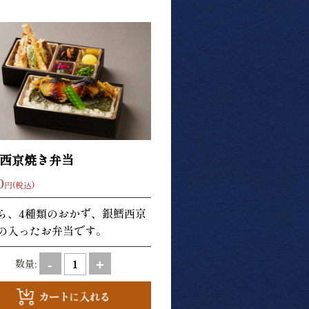
西京焼き弁当
0
円(税込)
ら、4種類のおかず、銀鱈西京
の入ったお弁当です。
数量:
-
+