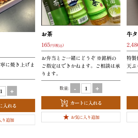
お茶
牛タ
165
2,48
円(税込)
お弁当とご一緒にどうぞ ※銘柄の
特製
丁寧に焼き上げま
ご指定はできかねます。ご相談は承
天ぷ
ります。
数量:
-
+
+