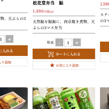
松花堂弁当 鮎
1,98
1,480
円(税込)
ステ
物、天ぷらの3
の3
天然鮎を鮎飯に、西京焼き煮物、天
ぷらの3マス弁当
+
数量:
-
+