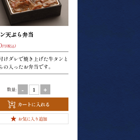
ン天ぷら弁当
0
円(税込)
付けダレで焼き上げた牛タンと
らの入ったお弁当です。
数量:
-
+