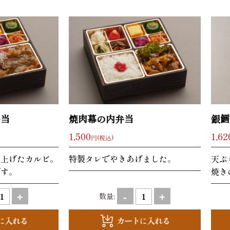
弁当
焼肉幕の内弁当
銀鱈
1,500
1,62
円(税込)
き上げたカルビ。
特製タレでやきあげました。
天ぷ
です。
焼き
数量:
+
-
+