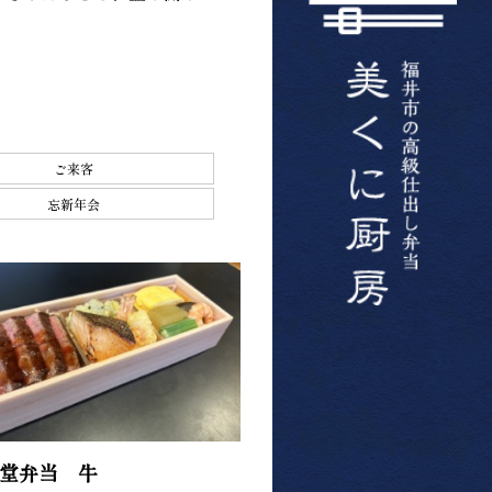
ご来客
忘新年会
堂弁当 牛