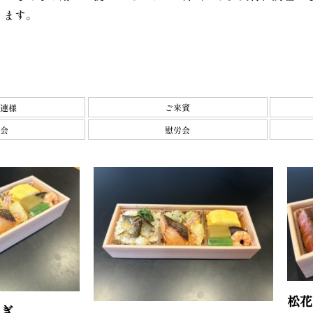
ります。
連様
ご来賓
会
慰労会
松花
なぎ