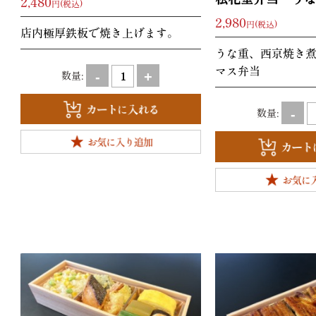
2,480
円(税込)
2,980
円(税込)
店内極厚鉄板で焼き上げます。
うな重、西京焼き煮
マス弁当
数量:
-
+
数量:
-