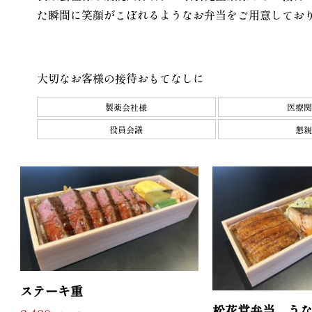
た瞬間に笑顔がこぼれるようなお弁当をご用意してお
大切なお客様の接待
おもてなしに
製薬会社様
医療関
役員会議
懇親
ステーキ重
松花堂弁当 う