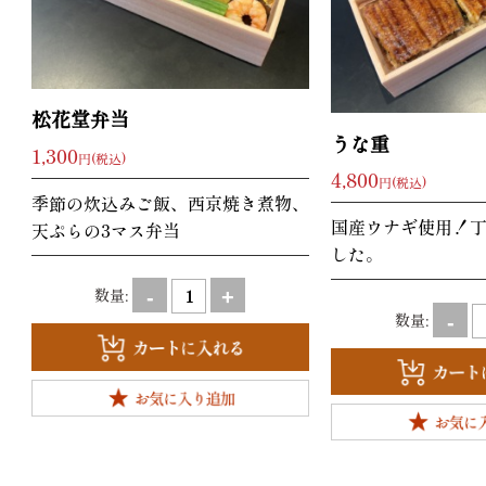
松花堂弁当
うな重
1,300
円(税込)
4,800
円(税込)
季節の炊込みご飯、西京焼き煮物、
国産ウナギ使用！
天ぷらの3マス弁当
した。
数量:
-
+
数量:
-