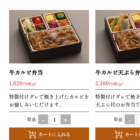
牛カルビ弁当
牛カルビ天ぷら
1,620
2,160
円(税込)
円(税込)
特製付けダレで焼き上げたカルビを
特製付けダレで焼
お愉しみいただけます。
天ぷら付のお弁当
数量:
数量:
-
+
-