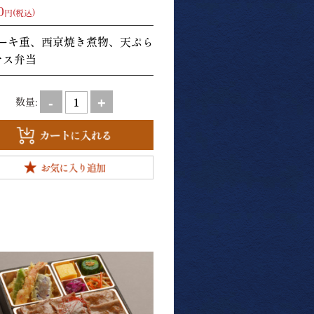
0
円(税込)
ーキ重、西京焼き煮物、天ぷら
マス弁当
数量:
-
+