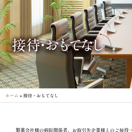
コ
ン
テ
ン
ツ
接待・おもてなし
へ
ス
キ
ッ
プ
ホーム
»
接待・おもてなし
製薬会社様の病院関係者、お取引先企業様とのご接待