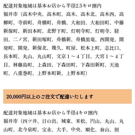
配達対象地域は基本お店から半径2.5キロ圏内
福井市（高木中央、高木町、高木、高木北、高木西、高
柳町、寺前町、舟橋町、舟橋、大和田、大和田町、中藤
新保町、新田本町、北野下町、灯明寺町、灯明寺、経
田、二ノ宮、新田塚町、舟橋新、舟橋黒竜、西開発、開
発町、開発、新保北、幾久、町屋、松本上町、志比口、
長本町、丸山、丸山町、文京１～４丁目、大宮１～４丁
目、林藤島町、上森田、下森田町、下森田新町、天池
町、八重巻町、上野本町新、上野本町）
20,000円以上のご注文で配達いたします
配達対象地域は基本お店から半径4キロ圏内
福井市（四ツ井、日の出、城東、米松、円山、丸山、丸
山町、北今泉町、宝永、大手、中央、順化、春山、照