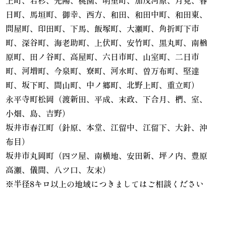
上町、若杉、光陽、桃園、明里町、加茂河原、月見、春
日町、馬垣町、御幸、西方、和田、和田中町、和田東、
問屋町、印田町、下馬、飯塚町、大瀬町、角折町下市
町、深谷町、海老助町、上伏町、安竹町、黒丸町、南楢
原町、田ノ谷町、高屋町、六日市町、山室町、二日市
町、河増町、今泉町、寮町、河水町、曽万布町、堅達
町、坂下町、間山町、中ノ郷町、北野上町、重立町）
永平寺町松岡（渡新田、平成、末政、下合月、椚、室、
小畑、島、吉野）
坂井市春江町（針原、本堂、江留中、江留下、大針、沖
布目）
坂井市丸岡町（四ツ屋、南横地、安田新、坪ノ内、豊原
高瀬、儀間、八ツ口、友末）
※半径8キロ以上の地域につきましてはご相談ください