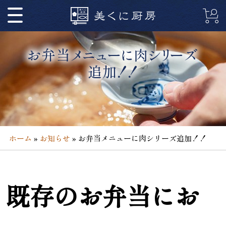
コ
ン
テ
ン
お弁当メニューに肉シリーズ
ツ
追加！！
へ
ス
キ
ッ
プ
ホーム
»
お知らせ
»
お弁当メニューに肉シリーズ追加！！
既存のお弁当にお