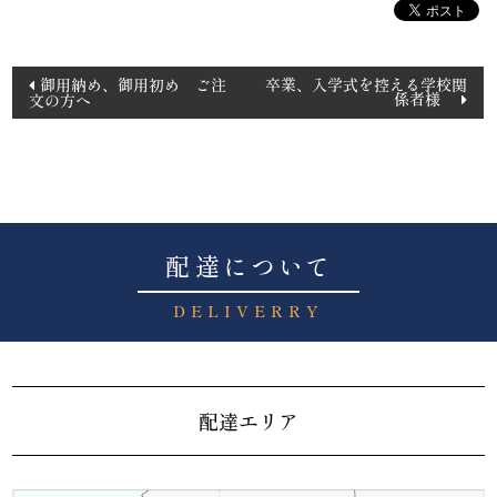
投
御用納め、御用初め ご注
卒業、入学式を控える学校関
係者様
文の方へ
稿
ナ
ビ
ゲ
ー
シ
配達について
ョ
DELIVERRY
ン
配達エリア