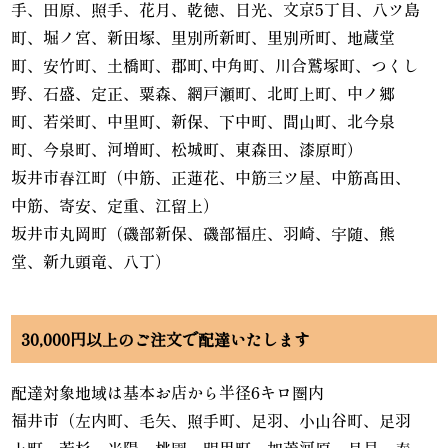
手、田原、照手、花月、乾徳、日光、文京5丁目、八ツ島
町、堀ノ宮、新田塚、里別所新町、里別所町、地蔵堂
町、安竹町、土橋町、郡町､中角町、川合鷲塚町、つくし
野、石盛、定正、粟森、網戸瀬町、北町上町、中ノ郷
町、若栄町、中里町、新保、下中町、間山町、北今泉
町、今泉町、河増町、松城町、東森田、漆原町）
坂井市春江町（中筋、正蓮花、中筋三ツ屋、中筋髙田、
中筋、寄安、定重、江留上）
坂井市丸岡町（磯部新保、磯部福庄、羽崎、宇随、熊
堂、新九頭竜、八丁）
30,000円以上のご注文で配達いたします
配達対象地域は基本お店から半径6キロ圏内
福井市（左内町、毛矢、照手町、足羽、小山谷町、足羽